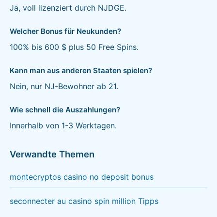
Ja, voll lizenziert durch NJDGE.
Welcher Bonus für Neukunden?
100% bis 600 $ plus 50 Free Spins.
Kann man aus anderen Staaten spielen?
Nein, nur NJ-Bewohner ab 21.
Wie schnell die Auszahlungen?
Innerhalb von 1-3 Werktagen.
Verwandte Themen
montecryptos casino no deposit bonus
seconnecter au casino spin million Tipps