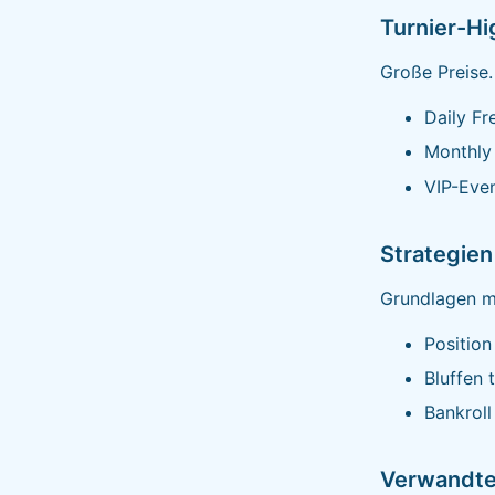
Turnier-Hi
Große Preise.
Daily Fr
Monthly
VIP-Eve
Strategien
Grundlagen m
Position
Bluffen 
Bankroll
Verwandt