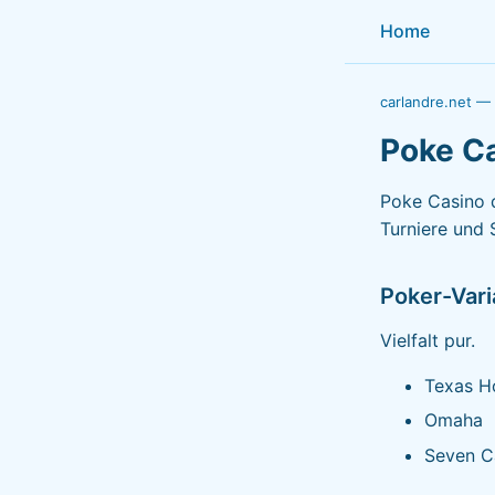
Home
carlandre.net —
Poke Ca
Poke Casino d
Turniere und 
Poker-Vari
Vielfalt pur.
Texas H
Omaha
Seven C