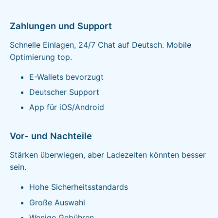
Zahlungen und Support
Schnelle Einlagen, 24/7 Chat auf Deutsch. Mobile
Optimierung top.
E-Wallets bevorzugt
Deutscher Support
App für iOS/Android
Vor- und Nachteile
Stärken überwiegen, aber Ladezeiten könnten besser
sein.
Hohe Sicherheitsstandards
Große Auswahl
Wenige Gebühren