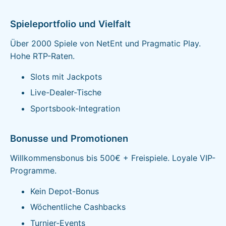
Spieleportfolio und Vielfalt
Über 2000 Spiele von NetEnt und Pragmatic Play.
Hohe RTP-Raten.
Slots mit Jackpots
Live-Dealer-Tische
Sportsbook-Integration
Bonusse und Promotionen
Willkommensbonus bis 500€ + Freispiele. Loyale VIP-
Programme.
Kein Depot-Bonus
Wöchentliche Cashbacks
Turnier-Events