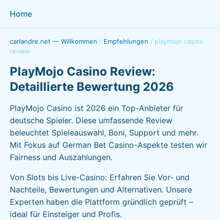
Home
carlandre.net — Willkommen
/
Empfehlungen
/
playmojo casino
review
PlayMojo Casino Review:
Detaillierte Bewertung 2026
PlayMojo Casino ist 2026 ein Top-Anbieter für
deutsche Spieler. Diese umfassende Review
beleuchtet Spieleauswahl, Boni, Support und mehr.
Mit Fokus auf German Bet Casino-Aspekte testen wir
Fairness und Auszahlungen.
Von Slots bis Live-Casino: Erfahren Sie Vor- und
Nachteile, Bewertungen und Alternativen. Unsere
Experten haben die Plattform gründlich geprüft –
ideal für Einsteiger und Profis.