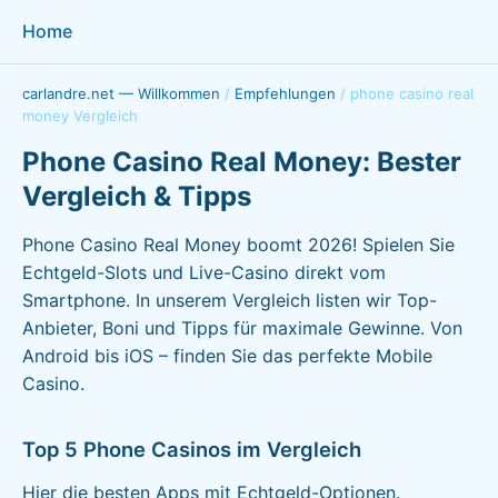
Home
carlandre.net — Willkommen
/
Empfehlungen
/
phone casino real
money Vergleich
Phone Casino Real Money: Bester
Vergleich & Tipps
Phone Casino Real Money boomt 2026! Spielen Sie
Echtgeld-Slots und Live-Casino direkt vom
Smartphone. In unserem Vergleich listen wir Top-
Anbieter, Boni und Tipps für maximale Gewinne. Von
Android bis iOS – finden Sie das perfekte Mobile
Casino.
Top 5 Phone Casinos im Vergleich
Hier die besten Apps mit Echtgeld-Optionen.