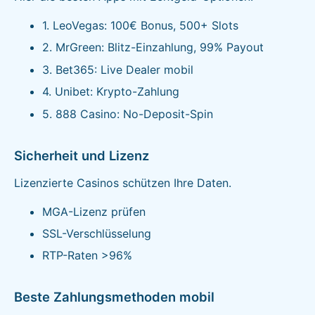
1. LeoVegas: 100€ Bonus, 500+ Slots
2. MrGreen: Blitz-Einzahlung, 99% Payout
3. Bet365: Live Dealer mobil
4. Unibet: Krypto-Zahlung
5. 888 Casino: No-Deposit-Spin
Sicherheit und Lizenz
Lizenzierte Casinos schützen Ihre Daten.
MGA-Lizenz prüfen
SSL-Verschlüsselung
RTP-Raten >96%
Beste Zahlungsmethoden mobil