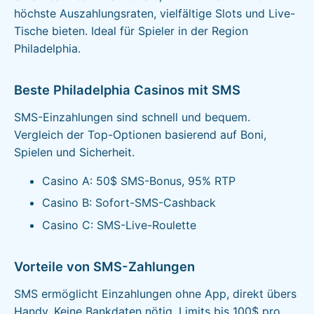
höchste Auszahlungsraten, vielfältige Slots und Live-
Tische bieten. Ideal für Spieler in der Region
Philadelphia.
Beste Philadelphia Casinos mit SMS
SMS-Einzahlungen sind schnell und bequem.
Vergleich der Top-Optionen basierend auf Boni,
Spielen und Sicherheit.
Casino A: 50$ SMS-Bonus, 95% RTP
Casino B: Sofort-SMS-Cashback
Casino C: SMS-Live-Roulette
Vorteile von SMS-Zahlungen
SMS ermöglicht Einzahlungen ohne App, direkt übers
Handy. Keine Bankdaten nötig, Limits bis 100$ pro