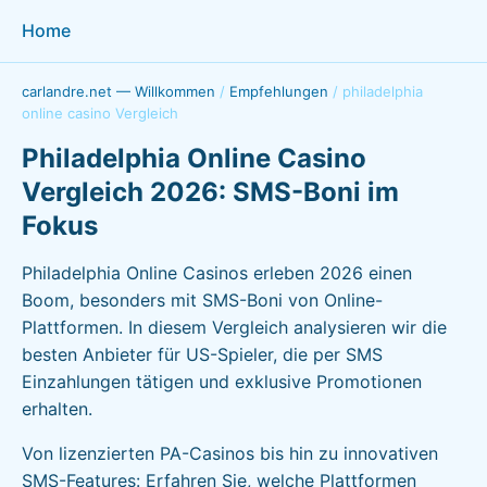
Home
carlandre.net — Willkommen
/
Empfehlungen
/
philadelphia
online casino Vergleich
Philadelphia Online Casino
Vergleich 2026: SMS-Boni im
Fokus
Philadelphia Online Casinos erleben 2026 einen
Boom, besonders mit SMS-Boni von Online-
Plattformen. In diesem Vergleich analysieren wir die
besten Anbieter für US-Spieler, die per SMS
Einzahlungen tätigen und exklusive Promotionen
erhalten.
Von lizenzierten PA-Casinos bis hin zu innovativen
SMS-Features: Erfahren Sie, welche Plattformen