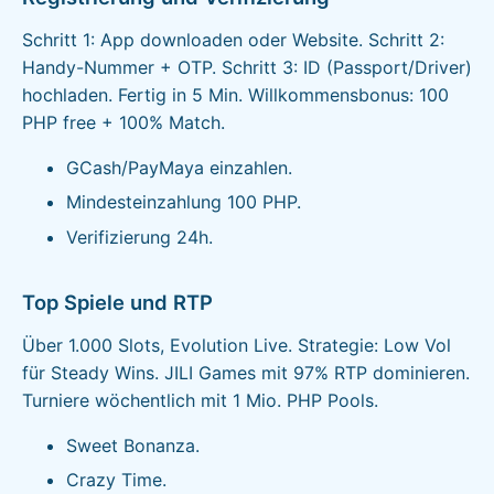
Schritt 1: App downloaden oder Website. Schritt 2:
Handy-Nummer + OTP. Schritt 3: ID (Passport/Driver)
hochladen. Fertig in 5 Min. Willkommensbonus: 100
PHP free + 100% Match.
GCash/PayMaya einzahlen.
Mindesteinzahlung 100 PHP.
Verifizierung 24h.
Top Spiele und RTP
Über 1.000 Slots, Evolution Live. Strategie: Low Vol
für Steady Wins. JILI Games mit 97% RTP dominieren.
Turniere wöchentlich mit 1 Mio. PHP Pools.
Sweet Bonanza.
Crazy Time.