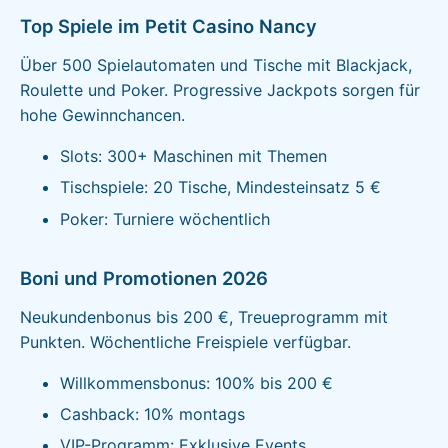
Top Spiele im Petit Casino Nancy
Über 500 Spielautomaten und Tische mit Blackjack,
Roulette und Poker. Progressive Jackpots sorgen für
hohe Gewinnchancen.
Slots: 300+ Maschinen mit Themen
Tischspiele: 20 Tische, Mindesteinsatz 5 €
Poker: Turniere wöchentlich
Boni und Promotionen 2026
Neukundenbonus bis 200 €, Treueprogramm mit
Punkten. Wöchentliche Freispiele verfügbar.
Willkommensbonus: 100% bis 200 €
Cashback: 10% montags
VIP-Programm: Exklusive Events