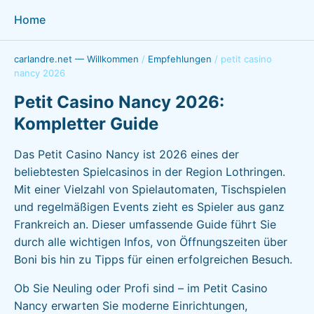
Home
carlandre.net — Willkommen
/
Empfehlungen
/
petit casino
nancy 2026
Petit Casino Nancy 2026:
Kompletter Guide
Das Petit Casino Nancy ist 2026 eines der
beliebtesten Spielcasinos in der Region Lothringen.
Mit einer Vielzahl von Spielautomaten, Tischspielen
und regelmäßigen Events zieht es Spieler aus ganz
Frankreich an. Dieser umfassende Guide führt Sie
durch alle wichtigen Infos, von Öffnungszeiten über
Boni bis hin zu Tipps für einen erfolgreichen Besuch.
Ob Sie Neuling oder Profi sind – im Petit Casino
Nancy erwarten Sie moderne Einrichtungen,