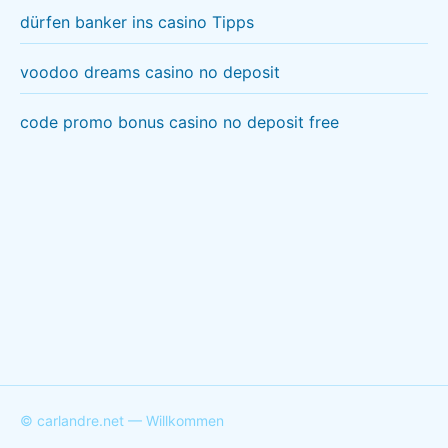
dürfen banker ins casino Tipps
voodoo dreams casino no deposit
code promo bonus casino no deposit free
© carlandre.net — Willkommen