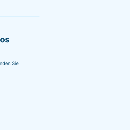
nos
inden Sie