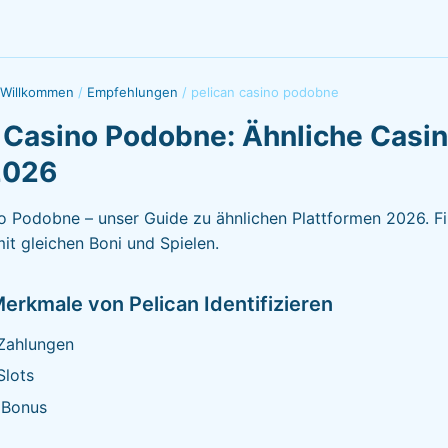
 Willkommen
/
Empfehlungen
/
pelican casino podobne
 Casino Podobne: Ähnliche Casi
2026
o Podobne – unser Guide zu ähnlichen Plattformen 2026. F
mit gleichen Boni und Spielen.
 Merkmale von Pelican Identifizieren
Zahlungen
Slots
 Bonus