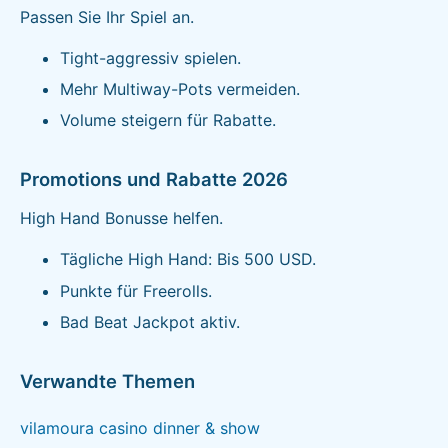
Passen Sie Ihr Spiel an.
Tight-aggressiv spielen.
Mehr Multiway-Pots vermeiden.
Volume steigern für Rabatte.
Promotions und Rabatte 2026
High Hand Bonusse helfen.
Tägliche High Hand: Bis 500 USD.
Punkte für Freerolls.
Bad Beat Jackpot aktiv.
Verwandte Themen
vilamoura casino dinner & show