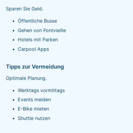
Sparen Sie Geld.
Öffentliche Busse
Gehen von Fontvieille
Hotels mit Parken
Carpool Apps
Tipps zur Vermeidung
Optimale Planung.
Werktags vormittags
Events meiden
E-Bike mieten
Shuttle nutzen