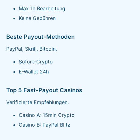
Max 1h Bearbeitung
Keine Gebühren
Beste Payout-Methoden
PayPal, Skrill, Bitcoin.
Sofort-Crypto
E-Wallet 24h
Top 5 Fast-Payout Casinos
Verifizierte Empfehlungen.
Casino A: 15min Crypto
Casino B: PayPal Blitz