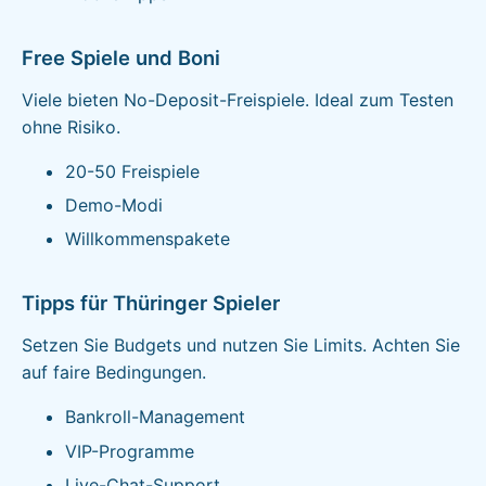
Free Spiele und Boni
Viele bieten No-Deposit-Freispiele. Ideal zum Testen
ohne Risiko.
20-50 Freispiele
Demo-Modi
Willkommenspakete
Tipps für Thüringer Spieler
Setzen Sie Budgets und nutzen Sie Limits. Achten Sie
auf faire Bedingungen.
Bankroll-Management
VIP-Programme
Live-Chat-Support