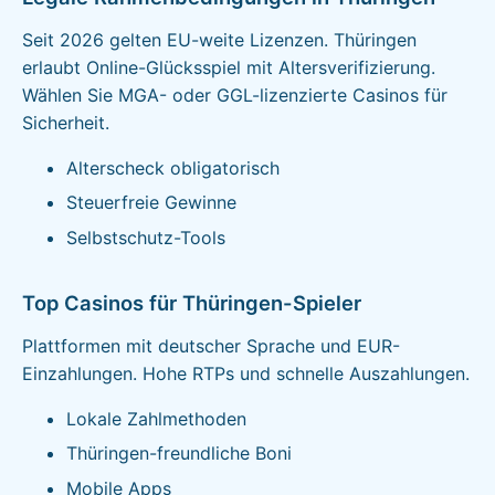
Seit 2026 gelten EU-weite Lizenzen. Thüringen
erlaubt Online-Glücksspiel mit Altersverifizierung.
Wählen Sie MGA- oder GGL-lizenzierte Casinos für
Sicherheit.
Alterscheck obligatorisch
Steuerfreie Gewinne
Selbstschutz-Tools
Top Casinos für Thüringen-Spieler
Plattformen mit deutscher Sprache und EUR-
Einzahlungen. Hohe RTPs und schnelle Auszahlungen.
Lokale Zahlmethoden
Thüringen-freundliche Boni
Mobile Apps