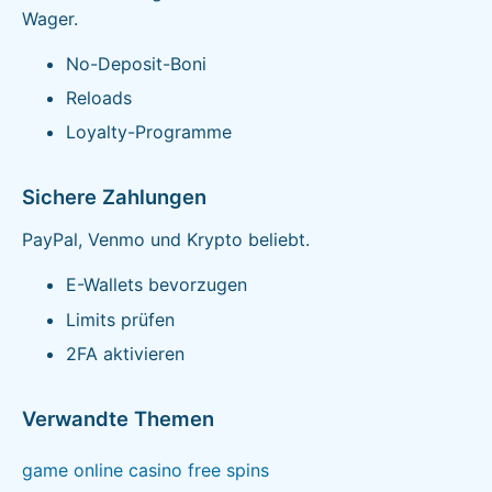
Wager.
No-Deposit-Boni
Reloads
Loyalty-Programme
Sichere Zahlungen
PayPal, Venmo und Krypto beliebt.
E-Wallets bevorzugen
Limits prüfen
2FA aktivieren
Verwandte Themen
game online casino free spins