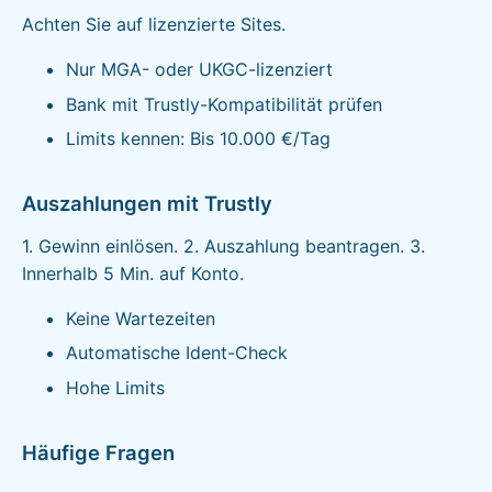
Achten Sie auf lizenzierte Sites.
Nur MGA- oder UKGC-lizenziert
Bank mit Trustly-Kompatibilität prüfen
Limits kennen: Bis 10.000 €/Tag
Auszahlungen mit Trustly
1. Gewinn einlösen. 2. Auszahlung beantragen. 3.
Innerhalb 5 Min. auf Konto.
Keine Wartezeiten
Automatische Ident-Check
Hohe Limits
Häufige Fragen