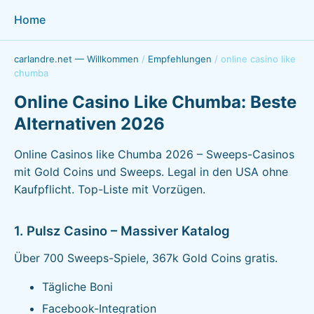
Home
carlandre.net — Willkommen
/
Empfehlungen
/
online casino like
chumba
Online Casino Like Chumba: Beste
Alternativen 2026
Online Casinos like Chumba 2026 – Sweeps-Casinos
mit Gold Coins und Sweeps. Legal in den USA ohne
Kaufpflicht. Top-Liste mit Vorzügen.
1. Pulsz Casino – Massiver Katalog
Über 700 Sweeps-Spiele, 367k Gold Coins gratis.
Tägliche Boni
Facebook-Integration