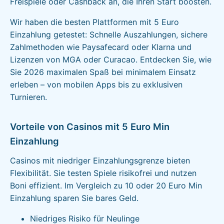
Freispiele oder Cashback an, die Ihren Start boosten.
Wir haben die besten Plattformen mit 5 Euro
Einzahlung getestet: Schnelle Auszahlungen, sichere
Zahlmethoden wie Paysafecard oder Klarna und
Lizenzen von MGA oder Curacao. Entdecken Sie, wie
Sie 2026 maximalen Spaß bei minimalem Einsatz
erleben – von mobilen Apps bis zu exklusiven
Turnieren.
Vorteile von Casinos mit 5 Euro Min
Einzahlung
Casinos mit niedriger Einzahlungsgrenze bieten
Flexibilität. Sie testen Spiele risikofrei und nutzen
Boni effizient. Im Vergleich zu 10 oder 20 Euro Min
Einzahlung sparen Sie bares Geld.
Niedriges Risiko für Neulinge