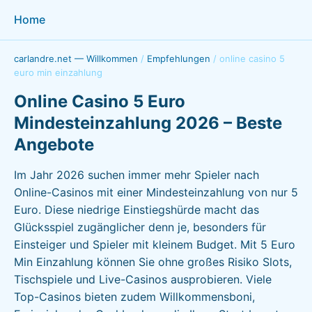
Home
carlandre.net — Willkommen
/
Empfehlungen
/
online casino 5
euro min einzahlung
Online Casino 5 Euro
Mindesteinzahlung 2026 – Beste
Angebote
Im Jahr 2026 suchen immer mehr Spieler nach
Online-Casinos mit einer Mindesteinzahlung von nur 5
Euro. Diese niedrige Einstiegshürde macht das
Glücksspiel zugänglicher denn je, besonders für
Einsteiger und Spieler mit kleinem Budget. Mit 5 Euro
Min Einzahlung können Sie ohne großes Risiko Slots,
Tischspiele und Live-Casinos ausprobieren. Viele
Top-Casinos bieten zudem Willkommensboni,