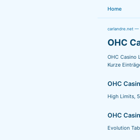
Home
carlandre.net —
OHC Cas
OHC Casino Li
Kurze Einträg
OHC Casino
High Limits, 
OHC Casino
Evolution Ta