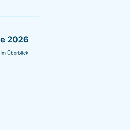
te 2026
 im Überblick.