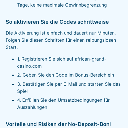
Tage, keine maximale Gewinnbegrenzung
So aktivieren Sie die Codes schrittweise
Die Aktivierung ist einfach und dauert nur Minuten.
Folgen Sie diesen Schritten für einen reibungslosen
Start.
1. Registrieren Sie sich auf african-grand-
casino.com
2. Geben Sie den Code im Bonus-Bereich ein
3. Bestätigen Sie per E-Mail und starten Sie das
Spiel
4. Erfüllen Sie den Umsatzbedingungen für
Auszahlungen
Vorteile und Risiken der No-Deposit-Boni