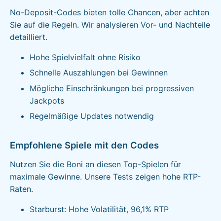
No-Deposit-Codes bieten tolle Chancen, aber achten
Sie auf die Regeln. Wir analysieren Vor- und Nachteile
detailliert.
Hohe Spielvielfalt ohne Risiko
Schnelle Auszahlungen bei Gewinnen
Mögliche Einschränkungen bei progressiven
Jackpots
Regelmäßige Updates notwendig
Empfohlene Spiele mit den Codes
Nutzen Sie die Boni an diesen Top-Spielen für
maximale Gewinne. Unsere Tests zeigen hohe RTP-
Raten.
Starburst: Hohe Volatilität, 96,1% RTP