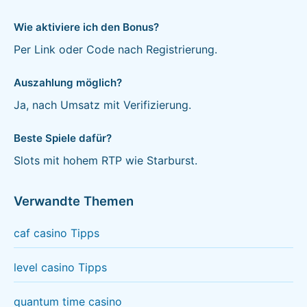
Wie aktiviere ich den Bonus?
Per Link oder Code nach Registrierung.
Auszahlung möglich?
Ja, nach Umsatz mit Verifizierung.
Beste Spiele dafür?
Slots mit hohem RTP wie Starburst.
Verwandte Themen
caf casino Tipps
level casino Tipps
quantum time casino