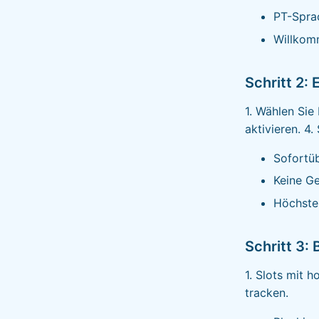
PT-Spra
Willkom
Schritt 2:
1. Wählen Sie
aktivieren. 4.
Sofortü
Keine G
Höchste
Schritt 3:
1. Slots mit 
tracken.