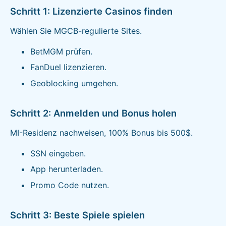
Schritt 1: Lizenzierte Casinos finden
Wählen Sie MGCB-regulierte Sites.
BetMGM prüfen.
FanDuel lizenzieren.
Geoblocking umgehen.
Schritt 2: Anmelden und Bonus holen
MI-Residenz nachweisen, 100% Bonus bis 500$.
SSN eingeben.
App herunterladen.
Promo Code nutzen.
Schritt 3: Beste Spiele spielen