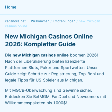
Home
carlandre.net — Willkommen
/
Empfehlungen
/
new michigan
casinos online
New Michigan Casinos Online
2026: Kompletter Guide
Die
new Michigan casinos online
boomen 2026!
Nach der Liberalisierung bieten lizenzierte
Plattformen Slots, Poker und Sportwetten. Unser
Guide zeigt Schritte zur Registrierung, Top-Boni und
legale Tipps für US-Spieler aus Michigan.
Mit MGCB-Überwachung sind Gewinne sicher.
Entdecken Sie BetMGM, FanDuel und Newcomers mit
Willkommenspaketen bis 1.000$!