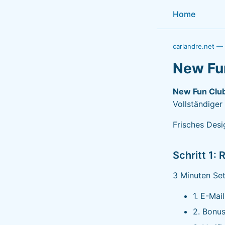
Home
carlandre.net —
New Fu
New Fun Clu
Vollständiger
Frisches Des
Schritt 1:
3 Minuten Se
1. E-Mai
2. Bonu