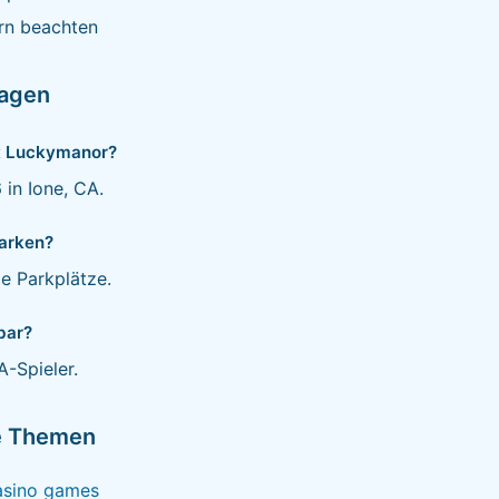
rn beachten
ragen
t Luckymanor?
 in Ione, CA.
arken?
e Parkplätze.
bar?
A-Spieler.
e Themen
casino games