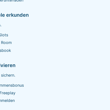
ele erkunden
.
Slots
r Room
tsbook
ivieren
 sichern.
kommensbonus
 Freeplay
Anmelden