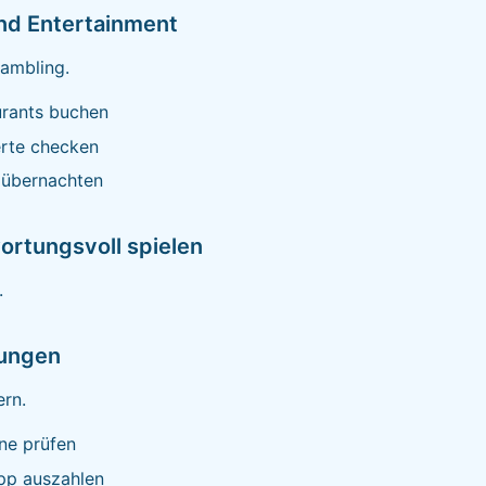
nd Entertainment
ambling.
urants buchen
erte checken
 übernachten
ortungsvoll spielen
.
lungen
rn.
ne prüfen
pp auszahlen