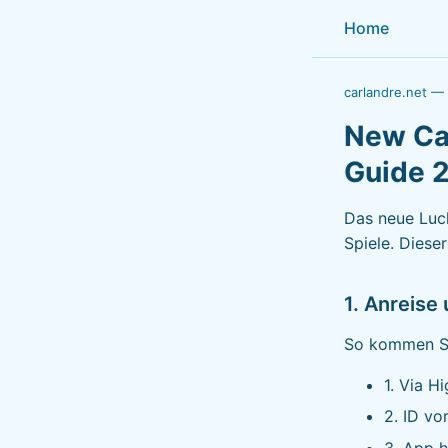
Home
carlandre.net —
New Ca
Guide 
Das neue Luc
Spiele. Dieser
1. Anreise
So kommen Si
1. Via H
2. ID vo
3. App h