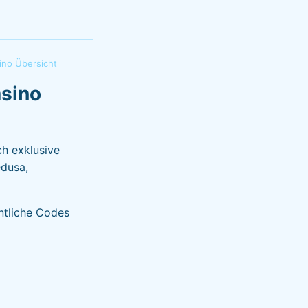
no Übersicht
sino
h exklusive
edusa,
tliche Codes