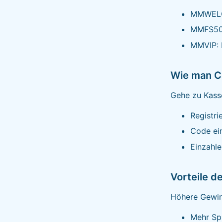
MMWELC
MMFS50:
MMVIP: 
Wie man C
Gehe zu Kasse
Registri
Code ei
Einzahle
Vorteile d
Höhere Gewinn
Mehr Sp