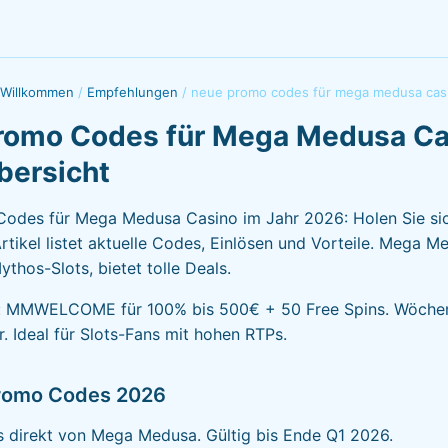
 Willkommen
/
Empfehlungen
/
neue promo codes für mega medusa casi
romo Codes für Mega Medusa Ca
bersicht
odes für Mega Medusa Casino im Jahr 2026: Holen Sie sic
Artikel listet aktuelle Codes, Einlösen und Vorteile. Mega M
ythos-Slots, bietet tolle Deals.
 MMWELCOME für 100% bis 500€ + 50 Free Spins. Wöchen
r. Ideal für Slots-Fans mit hohen RTPs.
Promo Codes 2026
s direkt von Mega Medusa. Gültig bis Ende Q1 2026.