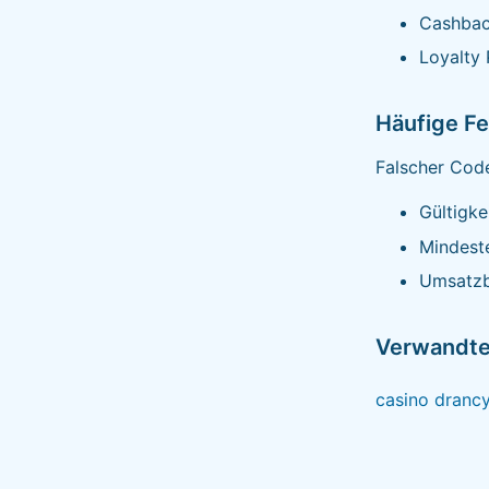
Cashbac
Loyalty 
Häufige F
Falscher Cod
Gültigke
Mindest
Umsatz
Verwandt
casino dranc