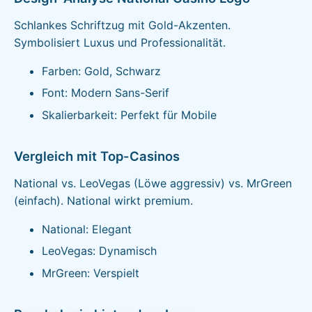
Schlankes Schriftzug mit Gold-Akzenten.
Symbolisiert Luxus und Professionalität.
Farben: Gold, Schwarz
Font: Modern Sans-Serif
Skalierbarkeit: Perfekt für Mobile
Vergleich mit Top-Casinos
National vs. LeoVegas (Löwe aggressiv) vs. MrGreen
(einfach). National wirkt premium.
National: Elegant
LeoVegas: Dynamisch
MrGreen: Verspielt