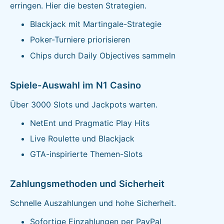
erringen. Hier die besten Strategien.
Blackjack mit Martingale-Strategie
Poker-Turniere priorisieren
Chips durch Daily Objectives sammeln
Spiele-Auswahl im N1 Casino
Über 3000 Slots und Jackpots warten.
NetEnt und Pragmatic Play Hits
Live Roulette und Blackjack
GTA-inspirierte Themen-Slots
Zahlungsmethoden und Sicherheit
Schnelle Auszahlungen und hohe Sicherheit.
Sofortige Einzahlungen per PayPal