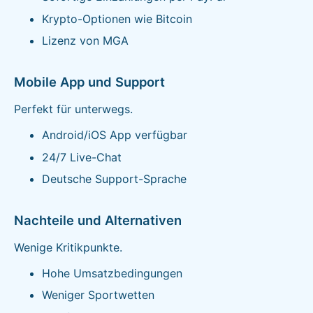
Krypto-Optionen wie Bitcoin
Lizenz von MGA
Mobile App und Support
Perfekt für unterwegs.
Android/iOS App verfügbar
24/7 Live-Chat
Deutsche Support-Sprache
Nachteile und Alternativen
Wenige Kritikpunkte.
Hohe Umsatzbedingungen
Weniger Sportwetten