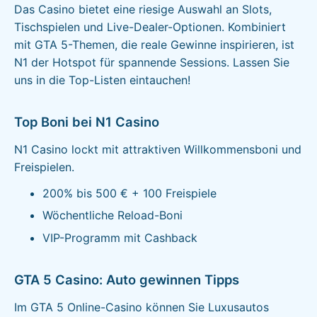
Das Casino bietet eine riesige Auswahl an Slots,
Tischspielen und Live-Dealer-Optionen. Kombiniert
mit GTA 5-Themen, die reale Gewinne inspirieren, ist
N1 der Hotspot für spannende Sessions. Lassen Sie
uns in die Top-Listen eintauchen!
Top Boni bei N1 Casino
N1 Casino lockt mit attraktiven Willkommensboni und
Freispielen.
200% bis 500 € + 100 Freispiele
Wöchentliche Reload-Boni
VIP-Programm mit Cashback
GTA 5 Casino: Auto gewinnen Tipps
Im GTA 5 Online-Casino können Sie Luxusautos