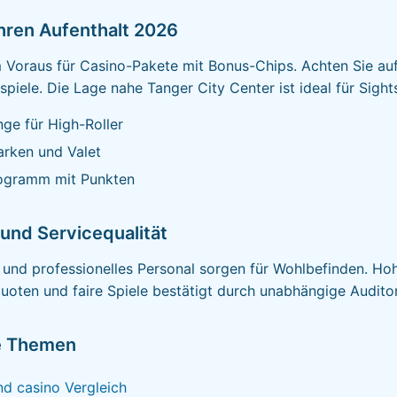
Ihren Aufenthalt 2026
m Voraus für Casino-Pakete mit Bonus-Chips. Achten Sie a
spiele. Die Lage nahe Tanger City Center ist ideal für Sight
ge für High-Roller
arken und Valet
ogramm mit Punkten
 und Servicequalität
 und professionelles Personal sorgen für Wohlbefinden. Ho
oten und faire Spiele bestätigt durch unabhängige Audito
e Themen
nd casino Vergleich