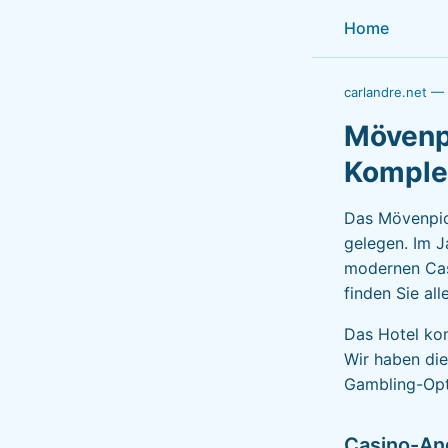
Home
carlandre.net —
Mövenpi
Komple
Das Mövenpick
gelegen. Im J
modernen Casi
finden Sie all
Das Hotel kom
Wir haben di
Gambling-Opti
Casino-An