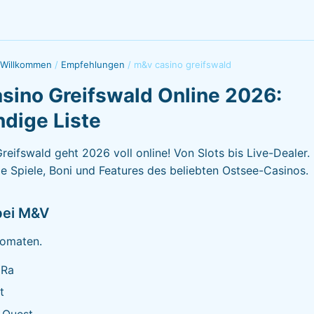
 Willkommen
/
Empfehlungen
/
m&v casino greifswald
sino Greifswald Online 2026:
ndige Liste
eifswald geht 2026 voll online! Von Slots bis Live-Dealer. 
lle Spiele, Boni und Features des beliebten Ostsee-Casinos.
bei M&V
omaten.
 Ra
t
 Quest