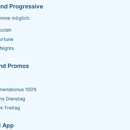
und Progressive
inne möglich.
oolah
ortune
Nights
nd Promos
.
mensbonus 100%
ns Dienstag
k Freitag
d App