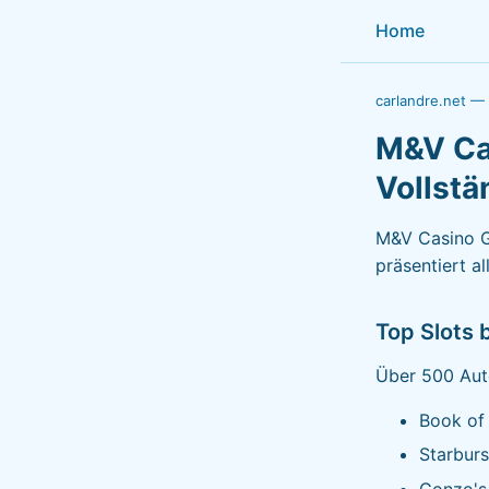
Home
carlandre.net —
M&V Ca
Vollstä
M&V Casino Gr
präsentiert a
Top Slots 
Über 500 Aut
Book of
Starburs
Gonzo's