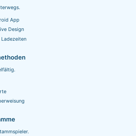
nterwegs.
roid App
ive Design
 Ladezeiten
methoden
lfältig.
rte
berweisung
ramme
Stammspieler.