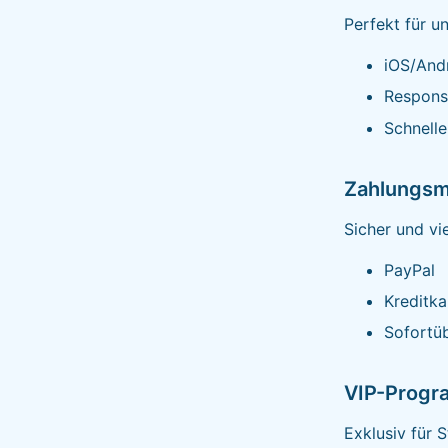
Perfekt für u
iOS/And
Respons
Schnelle
Zahlungs
Sicher und vie
PayPal
Kreditka
Sofortü
VIP-Prog
Exklusiv für 