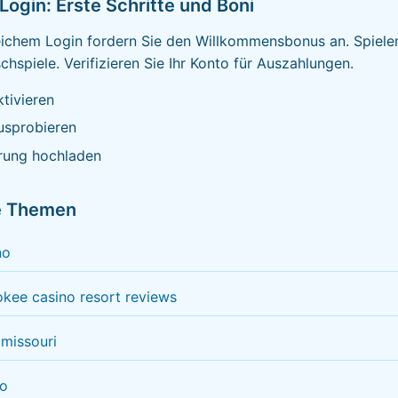
ogin: Erste Schritte und Boni
ichem Login fordern Sie den Willkommensbonus an. Spielen
chspiele. Verifizieren Sie Ihr Konto für Auszahlungen.
tivieren
usprobieren
erung hochladen
e Themen
no
okee casino resort reviews
 missouri
no