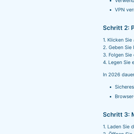
Verwend
VPN ver
Schritt 2:
1. Klicken Sie
2. Geben Sie I
3. Folgen Sie
4. Legen Sie 
In 2026 dauer
Sichere
Browser
Schritt 3:
1. Laden Sie 
2. Öffnen Sie