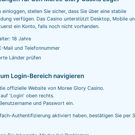
 einloggen, stellen Sie sicher, dass Sie über eine stabile
ndung verfügen. Das Casino unterstützt Desktop, Mobile u
zuerst ein Konto, falls noch nicht vorhanden.
lter: 18 Jahre
 E-Mail und Telefonnummer
rte Länder prüfen
 Zum Login-Bereich navigieren
 die offizielle Website von Moree Glory Casino.
 auf 'Login' oben rechts.
 Benutzername und Passwort ein.
ifach-Authentifizierung aktiviert haben, bestätigen Sie per