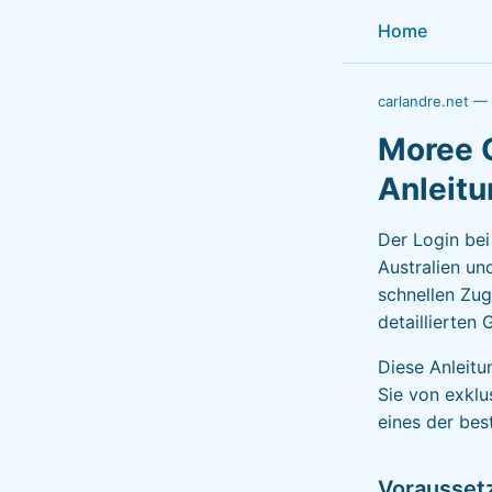
Home
carlandre.net —
Moree G
Anleit
Der Login bei
Australien un
schnellen Zug
detaillierten
Diese Anleitu
Sie von exkl
eines der bes
Voraussetz