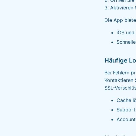
3. Aktivieren
Die App biete
iOS und
Schnelle
Häufige L
Bei Fehlern p
Kontaktieren 
SSL-Verschlüs
Cache l
Support
Account 