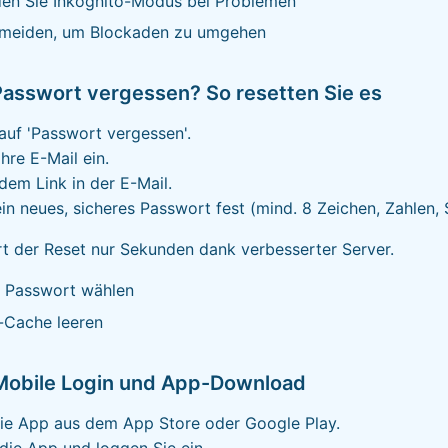
en Sie Inkognito-Modus bei Problemen
meiden, um Blockaden zu umgehen
 Passwort vergessen? So resetten Sie es
 auf 'Passwort vergessen'.
hre E-Mail ein.
 dem Link in der E-Mail.
ein neues, sicheres Passwort fest (mind. 8 Zeichen, Zahlen,
t der Reset nur Sekunden dank verbesserter Server.
s Passwort wählen
-Cache leeren
 Mobile Login und App-Download
die App aus dem App Store oder Google Play.
 die App und loggen Sie ein.