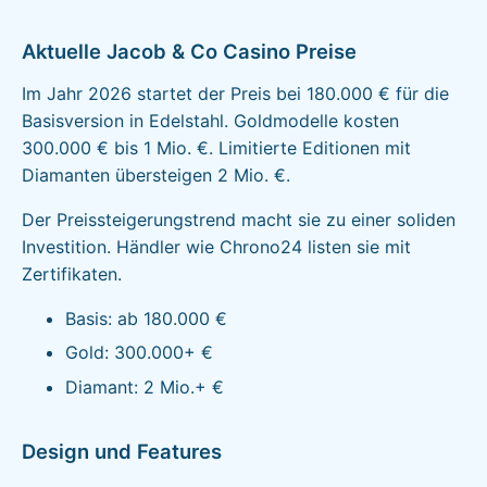
Aktuelle Jacob & Co Casino Preise
Im Jahr 2026 startet der Preis bei 180.000 € für die
Basisversion in Edelstahl. Goldmodelle kosten
300.000 € bis 1 Mio. €. Limitierte Editionen mit
Diamanten übersteigen 2 Mio. €.
Der Preissteigerungstrend macht sie zu einer soliden
Investition. Händler wie Chrono24 listen sie mit
Zertifikaten.
Basis: ab 180.000 €
Gold: 300.000+ €
Diamant: 2 Mio.+ €
Design und Features