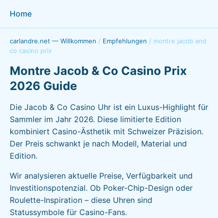
Home
carlandre.net — Willkommen
/
Empfehlungen
/
montre jacob and
co casino prix
Montre Jacob & Co Casino Prix
2026 Guide
Die Jacob & Co Casino Uhr ist ein Luxus-Highlight für
Sammler im Jahr 2026. Diese limitierte Edition
kombiniert Casino-Ästhetik mit Schweizer Präzision.
Der Preis schwankt je nach Modell, Material und
Edition.
Wir analysieren aktuelle Preise, Verfügbarkeit und
Investitionspotenzial. Ob Poker-Chip-Design oder
Roulette-Inspiration – diese Uhren sind
Statussymbole für Casino-Fans.