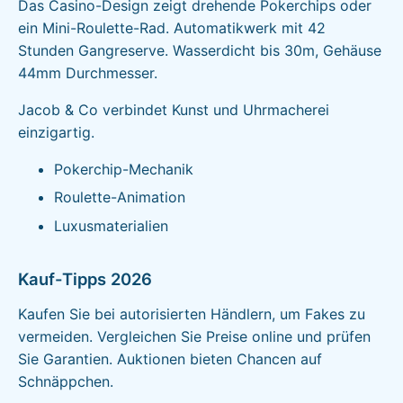
Das Casino-Design zeigt drehende Pokerchips oder
ein Mini-Roulette-Rad. Automatikwerk mit 42
Stunden Gangreserve. Wasserdicht bis 30m, Gehäuse
44mm Durchmesser.
Jacob & Co verbindet Kunst und Uhrmacherei
einzigartig.
Pokerchip-Mechanik
Roulette-Animation
Luxusmaterialien
Kauf-Tipps 2026
Kaufen Sie bei autorisierten Händlern, um Fakes zu
vermeiden. Vergleichen Sie Preise online und prüfen
Sie Garantien. Auktionen bieten Chancen auf
Schnäppchen.