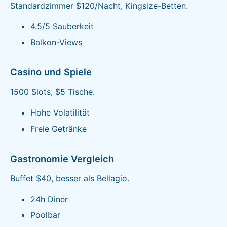
Standardzimmer $120/Nacht, Kingsize-Betten.
4.5/5 Sauberkeit
Balkon-Views
Casino und Spiele
1500 Slots, $5 Tische.
Hohe Volatilität
Freie Getränke
Gastronomie Vergleich
Buffet $40, besser als Bellagio.
24h Diner
Poolbar