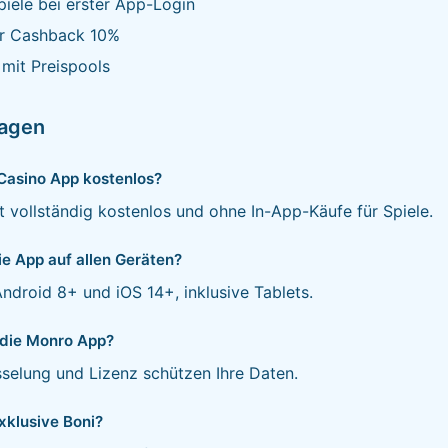
piele bei erster App-Login
er Cashback 10%
 mit Preispools
ragen
 Casino App kostenlos?
st vollständig kostenlos und ohne In-App-Käufe für Spiele.
ie App auf allen Geräten?
 Android 8+ und iOS 14+, inklusive Tablets.
t die Monro App?
selung und Lizenz schützen Ihre Daten.
xklusive Boni?