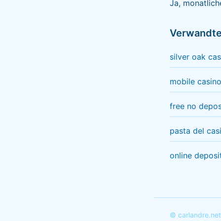
Ja, monatlich
Verwandt
silver oak ca
mobile casin
free no depos
pasta del cas
online deposi
© carlandre.ne