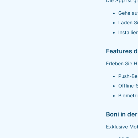
Die App ist gr
Gehe au
Laden Si
Installie
Features 
Erleben Sie H
Push-Ben
Offline-
Biometr
Boni in de
Exklusive Mob