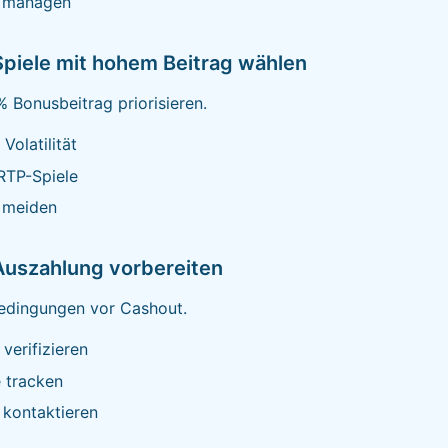
l managen
 Spiele mit hohem Beitrag wählen
% Bonusbeitrag priorisieren.
Volatilität
RTP-Spiele
e meiden
 Auszahlung vorbereiten
Bedingungen vor Cashout.
verifizieren
 tracken
 kontaktieren