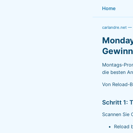
Home
carlandre.net —
Monday
Gewinn
Montags-Promo
die besten An
Von Reload-Bo
Schritt 1:
Scannen Sie C
Reload 