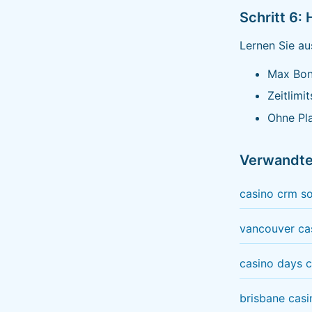
Schritt 6:
Lernen Sie au
Max Bon
Zeitlimi
Ohne Pla
Verwandt
casino crm so
vancouver ca
casino days 
brisbane casi