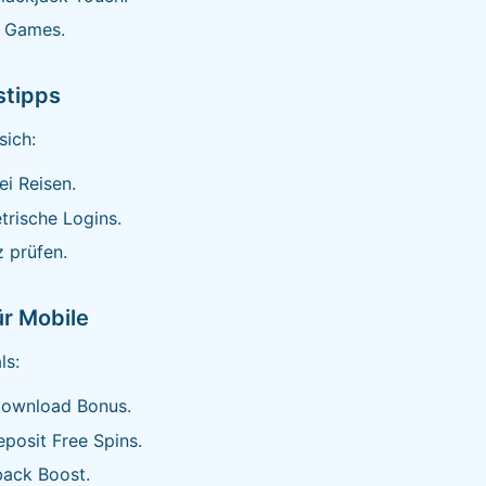
h Games.
stipps
sich:
ei Reisen.
trische Logins.
z prüfen.
r Mobile
ls:
Download Bonus.
posit Free Spins.
back Boost.