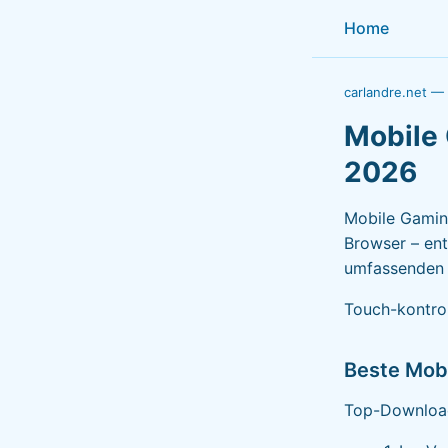
Home
carlandre.net —
Mobile
2026
Mobile Gaming
Browser – ent
umfassenden G
Touch-kontrol
Beste Mob
Top-Downloa