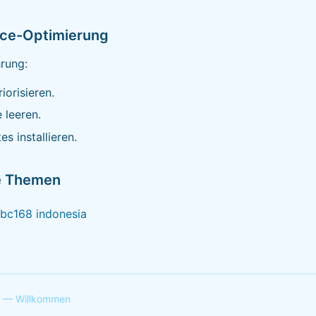
ce-Optimierung
rung:
riorisieren.
 leeren.
es installieren.
e Themen
sbc168 indonesia
t — Willkommen