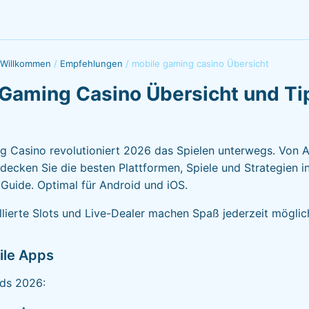
 Willkommen
/
Empfehlungen
/
mobile gaming casino Übersicht
 Gaming Casino Übersicht und Ti
 Casino revolutioniert 2026 das Spielen unterwegs. Von A
decken Sie die besten Plattformen, Spiele und Strategien 
uide. Optimal für Android und iOS.
lierte Slots und Live-Dealer machen Spaß jederzeit möglic
ile Apps
ds 2026: