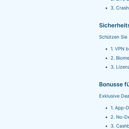
3. Cras
Sicherheit
Schützen Sie 
1. VPN b
2. Biome
3. Lizen
Bonusse fü
Exklusive Dea
1. App-
2. No-De
3. Cash