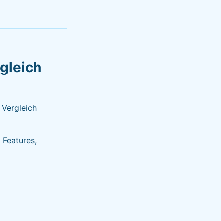
gleich
 Vergleich
 Features,