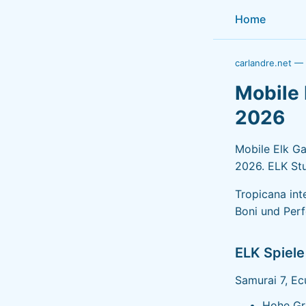
Home
carlandre.net —
Mobile 
2026
Mobile Elk G
2026. ELK Stu
Tropicana int
Boni und Per
ELK Spiele
Samurai 7, Ec
Hohe Gra