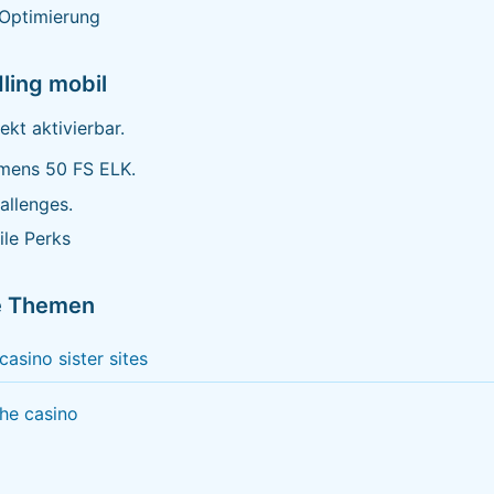
-Optimierung
ling mobil
ekt aktivierbar.
mens 50 FS ELK.
allenges.
le Perks
e Themen
asino sister sites
the casino