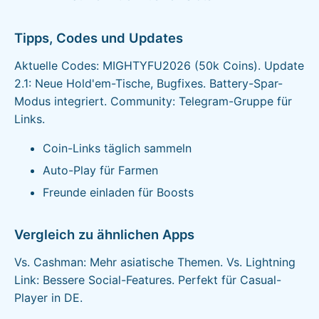
Tipps, Codes und Updates
Aktuelle Codes: MIGHTYFU2026 (50k Coins). Update
2.1: Neue Hold'em-Tische, Bugfixes. Battery-Spar-
Modus integriert. Community: Telegram-Gruppe für
Links.
Coin-Links täglich sammeln
Auto-Play für Farmen
Freunde einladen für Boosts
Vergleich zu ähnlichen Apps
Vs. Cashman: Mehr asiatische Themen. Vs. Lightning
Link: Bessere Social-Features. Perfekt für Casual-
Player in DE.