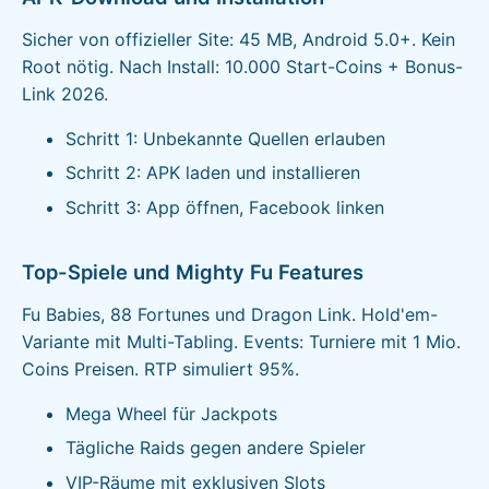
Sicher von offizieller Site: 45 MB, Android 5.0+. Kein
Root nötig. Nach Install: 10.000 Start-Coins + Bonus-
Link 2026.
Schritt 1: Unbekannte Quellen erlauben
Schritt 2: APK laden und installieren
Schritt 3: App öffnen, Facebook linken
Top-Spiele und Mighty Fu Features
Fu Babies, 88 Fortunes und Dragon Link. Hold'em-
Variante mit Multi-Tabling. Events: Turniere mit 1 Mio.
Coins Preisen. RTP simuliert 95%.
Mega Wheel für Jackpots
Tägliche Raids gegen andere Spieler
VIP-Räume mit exklusiven Slots