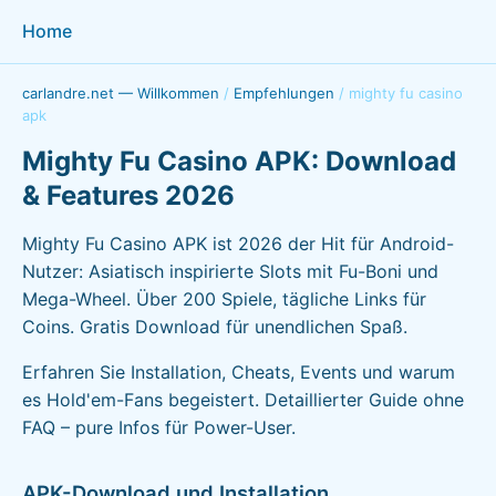
Home
carlandre.net — Willkommen
/
Empfehlungen
/
mighty fu casino
apk
Mighty Fu Casino APK: Download
& Features 2026
Mighty Fu Casino APK ist 2026 der Hit für Android-
Nutzer: Asiatisch inspirierte Slots mit Fu-Boni und
Mega-Wheel. Über 200 Spiele, tägliche Links für
Coins. Gratis Download für unendlichen Spaß.
Erfahren Sie Installation, Cheats, Events und warum
es Hold'em-Fans begeistert. Detaillierter Guide ohne
FAQ – pure Infos für Power-User.
APK-Download und Installation