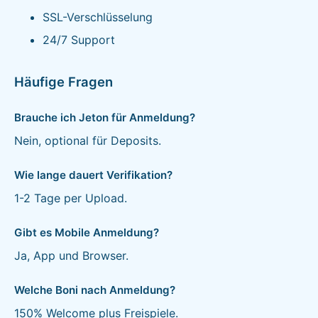
SSL-Verschlüsselung
24/7 Support
Häufige Fragen
Brauche ich Jeton für Anmeldung?
Nein, optional für Deposits.
Wie lange dauert Verifikation?
1-2 Tage per Upload.
Gibt es Mobile Anmeldung?
Ja, App und Browser.
Welche Boni nach Anmeldung?
150% Welcome plus Freispiele.