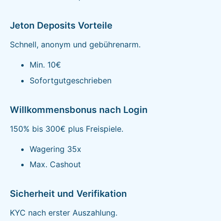
Jeton Deposits Vorteile
Schnell, anonym und gebührenarm.
Min. 10€
Sofortgutgeschrieben
Willkommensbonus nach Login
150% bis 300€ plus Freispiele.
Wagering 35x
Max. Cashout
Sicherheit und Verifikation
KYC nach erster Auszahlung.