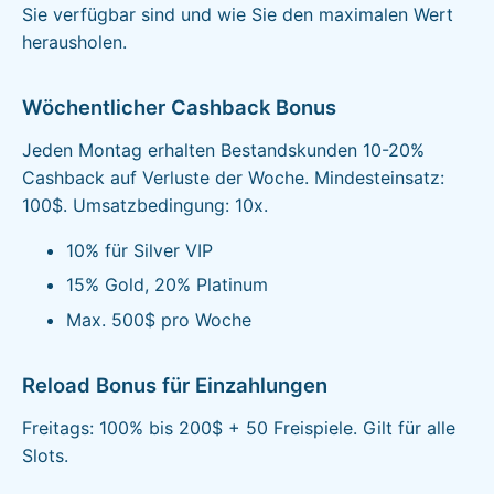
Sie verfügbar sind und wie Sie den maximalen Wert
herausholen.
Wöchentlicher Cashback Bonus
Jeden Montag erhalten Bestandskunden 10-20%
Cashback auf Verluste der Woche. Mindesteinsatz:
100$. Umsatzbedingung: 10x.
10% für Silver VIP
15% Gold, 20% Platinum
Max. 500$ pro Woche
Reload Bonus für Einzahlungen
Freitags: 100% bis 200$ + 50 Freispiele. Gilt für alle
Slots.