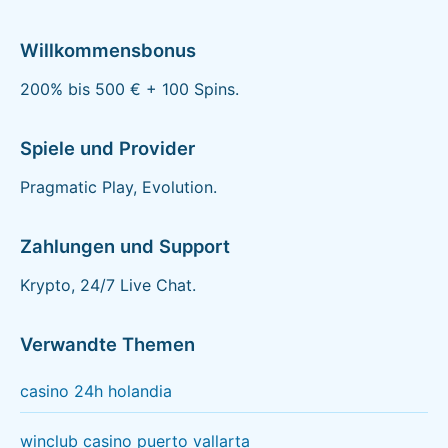
Willkommensbonus
200% bis 500 € + 100 Spins.
Spiele und Provider
Pragmatic Play, Evolution.
Zahlungen und Support
Krypto, 24/7 Live Chat.
Verwandte Themen
casino 24h holandia
winclub casino puerto vallarta