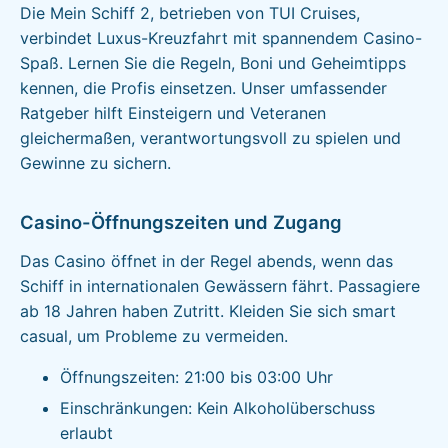
Die Mein Schiff 2, betrieben von TUI Cruises,
verbindet Luxus-Kreuzfahrt mit spannendem Casino-
Spaß. Lernen Sie die Regeln, Boni und Geheimtipps
kennen, die Profis einsetzen. Unser umfassender
Ratgeber hilft Einsteigern und Veteranen
gleichermaßen, verantwortungsvoll zu spielen und
Gewinne zu sichern.
Casino-Öffnungszeiten und Zugang
Das Casino öffnet in der Regel abends, wenn das
Schiff in internationalen Gewässern fährt. Passagiere
ab 18 Jahren haben Zutritt. Kleiden Sie sich smart
casual, um Probleme zu vermeiden.
Öffnungszeiten: 21:00 bis 03:00 Uhr
Einschränkungen: Kein Alkoholüberschuss
erlaubt