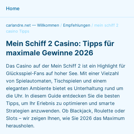
Home
carlandre.net — Willkommen
/
Empfehlungen
/
mein schiff 2
casino Tipps
Mein Schiff 2 Casino: Tipps für
maximale Gewinne 2026
Das Casino auf der Mein Schiff 2 ist ein Highlight für
Glücksspiel-Fans auf hoher See. Mit einer Vielzahl
von Spielautomaten, Tischspielen und einem
eleganten Ambiente bietet es Unterhaltung rund um
die Uhr. In diesem Guide entdecken Sie die besten
Tipps, um Ihr Erlebnis zu optimieren und smarte
Strategien anzuwenden. Ob Blackjack, Roulette oder
Slots – wir zeigen Ihnen, wie Sie 2026 das Maximum
herausholen.