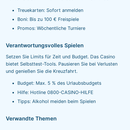
Treuekarten: Sofort anmelden
Boni: Bis zu 100 € Freispiele
Promos: Wöchentliche Turniere
Verantwortungsvolles Spielen
Setzen Sie Limits für Zeit und Budget. Das Casino
bietet Selbsttest-Tools. Pausieren Sie bei Verlusten
und genießen Sie die Kreuzfahrt.
Budget: Max. 5 % des Urlaubsbudgets
Hilfe: Hotline 0800-CASINO-HILFE
Tipps: Alkohol meiden beim Spielen
Verwandte Themen