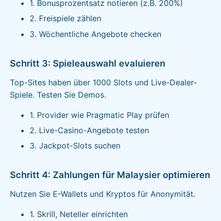
1. Bonusprozentsatz notieren (z.B. 200%)
2. Freispiele zählen
3. Wöchentliche Angebote checken
Schritt 3: Spieleauswahl evaluieren
Top-Sites haben über 1000 Slots und Live-Dealer-
Spiele. Testen Sie Demos.
1. Provider wie Pragmatic Play prüfen
2. Live-Casino-Angebote testen
3. Jackpot-Slots suchen
Schritt 4: Zahlungen für Malaysier optimieren
Nutzen Sie E-Wallets und Kryptos für Anonymität.
1. Skrill, Neteller einrichten