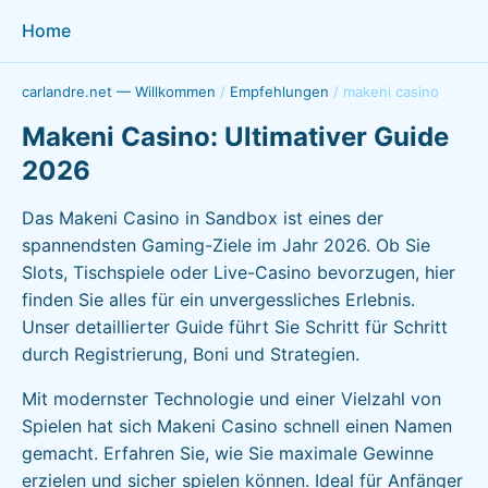
Home
carlandre.net — Willkommen
/
Empfehlungen
/
makeni casino
Makeni Casino: Ultimativer Guide
2026
Das Makeni Casino in Sandbox ist eines der
spannendsten Gaming-Ziele im Jahr 2026. Ob Sie
Slots, Tischspiele oder Live-Casino bevorzugen, hier
finden Sie alles für ein unvergessliches Erlebnis.
Unser detaillierter Guide führt Sie Schritt für Schritt
durch Registrierung, Boni und Strategien.
Mit modernster Technologie und einer Vielzahl von
Spielen hat sich Makeni Casino schnell einen Namen
gemacht. Erfahren Sie, wie Sie maximale Gewinne
erzielen und sicher spielen können. Ideal für Anfänger