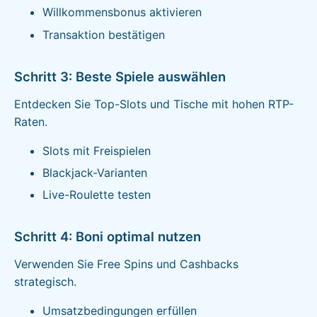
Willkommensbonus aktivieren
Transaktion bestätigen
Schritt 3: Beste Spiele auswählen
Entdecken Sie Top-Slots und Tische mit hohen RTP-
Raten.
Slots mit Freispielen
Blackjack-Varianten
Live-Roulette testen
Schritt 4: Boni optimal nutzen
Verwenden Sie Free Spins und Cashbacks
strategisch.
Umsatzbedingungen erfüllen