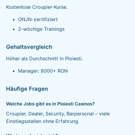
Kostenlose Croupier-Kurse.
ONJN-zertifiziert
2-wöchige Trainings
Gehaltsvergleich
Höher als Durchschnitt in Ploiesti.
Manager: 8000+ RON
Häufige Fragen
Welche Jobs gibt es in Ploiesti Casinos?
Croupier, Dealer, Security, Barpersonal – viele
Einstiegsstellen ohne Erfahrung.