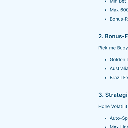
Min Bet
Max 60
Bonus-R
2. Bonus-F
Pick-me Buoys
Golden 
Australi
Brazil F
3. Strateg
Hohe Volatili
Auto-Sp
Max Lin