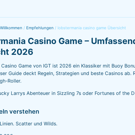
 Willkommen
/
Empfehlungen
/
lobstermania casino game Übersicht
rmania Casino Game – Umfassen
cht 2026
 Casino Game von IGT ist 2026 ein Klassiker mit Buoy Bon
ser Guide deckt Regeln, Strategien und beste Casinos ab.
gh-Roller.
ucky Larrys Abenteuer in Sizzling 7s oder Fortunes of the 
geln verstehen
Linien. Scatter und Wilds.