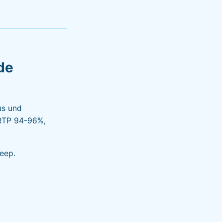
de
us und
 RTP 94-96%,
Deep.