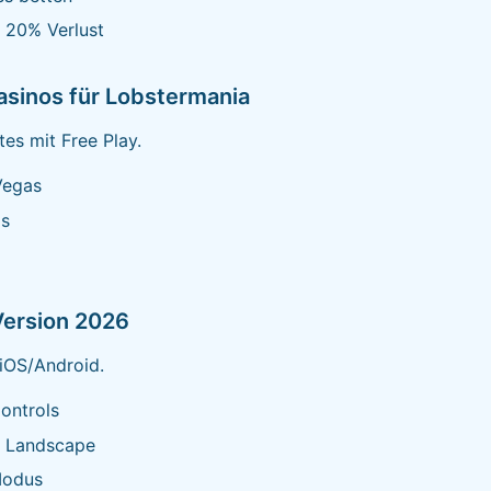
 20% Verlust
asinos für Lobstermania
tes mit Free Play.
Vegas
s
Version 2026
 iOS/Android.
ontrols
/ Landscape
odus