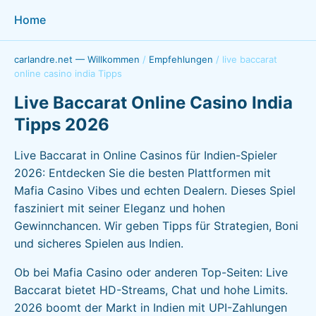
Home
carlandre.net — Willkommen
/
Empfehlungen
/
live baccarat
online casino india Tipps
Live Baccarat Online Casino India
Tipps 2026
Live Baccarat in Online Casinos für Indien-Spieler
2026: Entdecken Sie die besten Plattformen mit
Mafia Casino Vibes und echten Dealern. Dieses Spiel
fasziniert mit seiner Eleganz und hohen
Gewinnchancen. Wir geben Tipps für Strategien, Boni
und sicheres Spielen aus Indien.
Ob bei Mafia Casino oder anderen Top-Seiten: Live
Baccarat bietet HD-Streams, Chat und hohe Limits.
2026 boomt der Markt in Indien mit UPI-Zahlungen