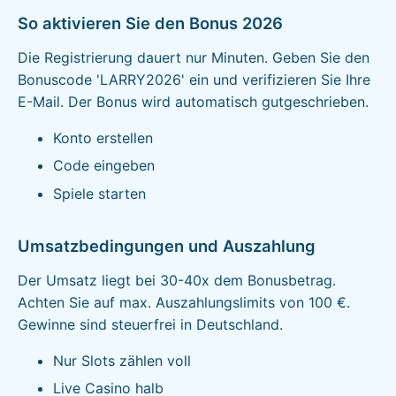
So aktivieren Sie den Bonus 2026
Die Registrierung dauert nur Minuten. Geben Sie den
Bonuscode 'LARRY2026' ein und verifizieren Sie Ihre
E-Mail. Der Bonus wird automatisch gutgeschrieben.
Konto erstellen
Code eingeben
Spiele starten
Umsatzbedingungen und Auszahlung
Der Umsatz liegt bei 30-40x dem Bonusbetrag.
Achten Sie auf max. Auszahlungslimits von 100 €.
Gewinne sind steuerfrei in Deutschland.
Nur Slots zählen voll
Live Casino halb