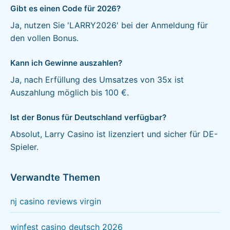
Gibt es einen Code für 2026?
Ja, nutzen Sie 'LARRY2026' bei der Anmeldung für
den vollen Bonus.
Kann ich Gewinne auszahlen?
Ja, nach Erfüllung des Umsatzes von 35x ist
Auszahlung möglich bis 100 €.
Ist der Bonus für Deutschland verfügbar?
Absolut, Larry Casino ist lizenziert und sicher für DE-
Spieler.
Verwandte Themen
nj casino reviews virgin
winfest casino deutsch 2026