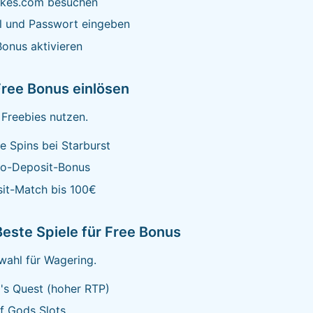
rokes.com besuchen
il und Passwort eingeben
Bonus aktivieren
 Free Bonus einlösen
Freebies nutzen.
ee Spins bei Starburst
No-Deposit-Bonus
sit-Match bis 100€
 Beste Spiele für Free Bonus
wahl für Wagering.
's Quest (hoher RTP)
f Gods Slots