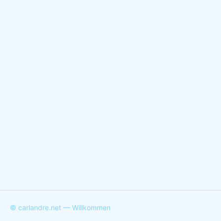
© carlandre.net — Willkommen