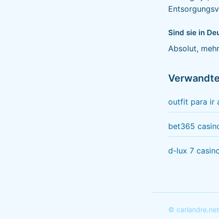
Entsorgungsvo
Sind sie in D
Absolut, mehr
Verwandt
outfit para ir
bet365 casin
d-lux 7 casin
© carlandre.ne