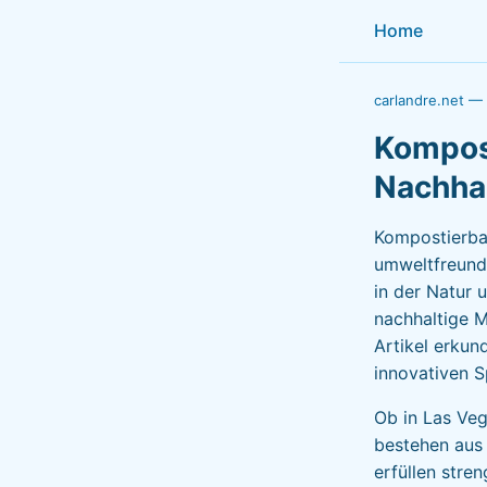
Home
carlandre.net —
Kompost
Nachhal
Kompostierbar
umweltfreundl
in der Natur 
nachhaltige M
Artikel erkun
innovativen S
Ob in Las Veg
bestehen aus 
erfüllen stre