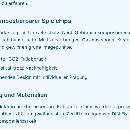
e zu erfahren.
ompostierbarer Spielchips
ärke liegt im Umweltschutz: Nach Gebrauch kompostieren d
 Jahrhunderte im Müll zu verbringen. Casinos sparen Koste
nd gewinnen grüne Imagepunkte.
rter CO2-Fußabdruck
lität trotz Nachhaltigkeit
endes Design mit individueller Prägung
g und Materialien
uktion nutzt erneuerbare Rohstoffe. Chips werden gepress
Authentizität zu gewährleisten. Zertifizierungen wie DIN EN
ompostierbarkeit.