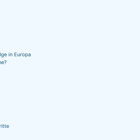
lge in Europa
he?
itte